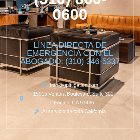
0600
LÍNEA DIRECTA DE
EMERGENCIA CON EL
ABOGADO: (310) 346-5337
info@gplitigation.com
15915 Ventura Boulevard, Suite 301,
Encino, CA 91436
Al servicio de toda California