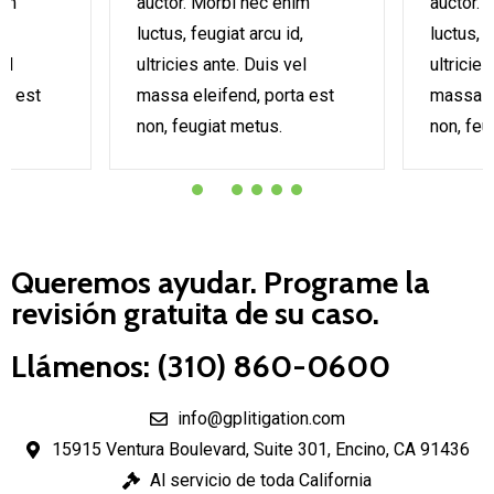
nim
auctor. Morbi nec enim
auctor. 
d,
luctus, feugiat arcu id,
luctus, f
el
ultricies ante. Duis vel
ultricies
ta est
massa eleifend, porta est
massa el
non, feugiat metus.
non, feu
Queremos ayudar. Programe la
revisión gratuita de su caso.
Llámenos: (310) 860-0600
info@gplitigation.com
15915 Ventura Boulevard, Suite 301, Encino, CA 91436
Al servicio de toda California