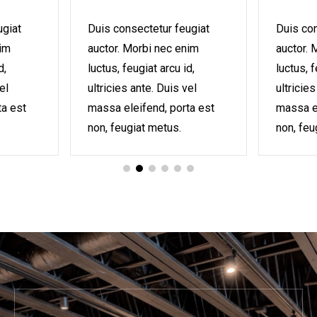
ugiat
Duis consectetur feugiat
Duis con
nim
auctor. Morbi nec enim
auctor. 
d,
luctus, feugiat arcu id,
luctus, f
el
ultricies ante. Duis vel
ultricies
ta est
massa eleifend, porta est
massa el
non, feugiat metus.
non, feu