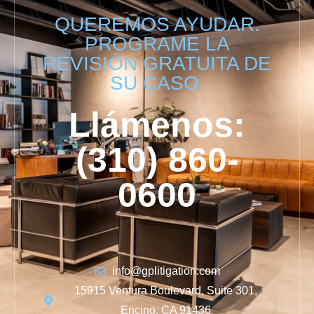
QUEREMOS AYUDAR.
PROGRAME LA
REVISIÓN GRATUITA DE
SU CASO.
Llámenos:
(310) 860-
0600
info@gplitigation.com
15915 Ventura Boulevard, Suite 301,
Encino, CA 91436