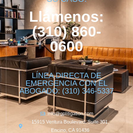
Llámenos:
(310) 860-
0600
LÍNEA DIRECTA DE
EMERGENCIA CON EL
ABOGADO: (310) 346-5337
info@gplitigation.com
15915 Ventura Boulevard, Suite 301,
Encino, CA 91436