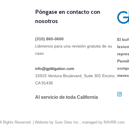
Póngase en contacto con
nosotros
(310) 860-0600
El bu
Llámenos para una revisión gratuita de su
lesio
caso
repre
Permí
compe
info@gplitigation.com
merec
15915 Ventura Boulevard, Suite 301 Encino,
CA 91436
Al servicio de toda California
ll Rights Reserved. | Website by Sure Sites Inc., managed by RAVRR.com.