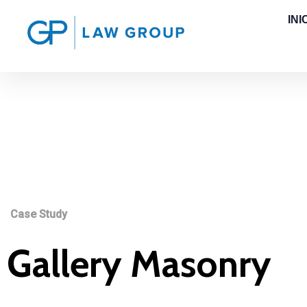
INI
Case Study
Gallery Masonry