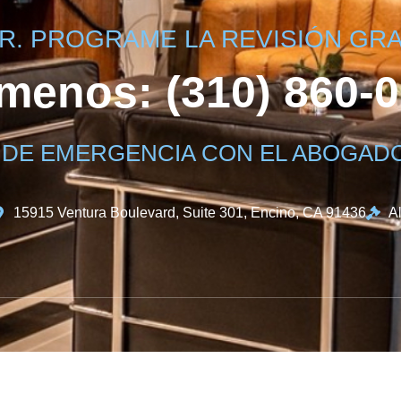
. PROGRAME LA REVISIÓN GRAT
menos: (310) 860-
 DE EMERGENCIA CON EL ABOGADO: 
15915 Ventura Boulevard, Suite 301, Encino, CA 91436
Al