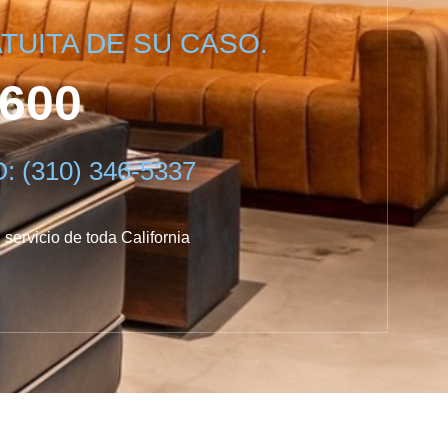
UITA DE SU CASO.
0600
(310) 346-5337
 servicio de toda California