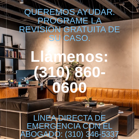
QUEREMOS AYUDAR.
PROGRAME LA
REVISIÓN GRATUITA DE
SU CASO.
Llámenos:
(310) 860-
0600
LÍNEA DIRECTA DE
EMERGENCIA CON EL
ABOGADO: (310) 346-5337