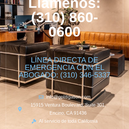
Llámenos:
(310) 860-
0600
LÍNEA DIRECTA DE
EMERGENCIA CON EL
ABOGADO: (310) 346-5337
info@gplitigation.com
15915 Ventura Boulevard, Suite 301,
Encino, CA 91436
Al servicio de toda California