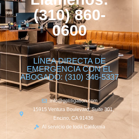
(310) 860-
0600
LÍNEA DIRECTA DE
EMERGENCIA CON EL
ABOGADO: (310) 346-5337
info@gplitigation.com
15915 Ventura Boulevard, Suite 301,
Encino, CA 91436
Al servicio de toda California